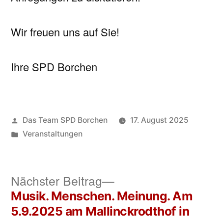
Wir freuen uns auf Sie!
Ihre SPD Borchen
Veröffentlicht
Das Team SPD Borchen
17. August 2025
von
Veröffentlicht
Veranstaltungen
unter
Nächster
Nächster Beitrag
Beitrag:
Musik. Menschen. Meinung. Am
Beitragsnavigation
5.9.2025 am Mallinckrodthof in