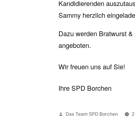
Kandidierenden auszutaus
Sammy herzlich eingelade
Dazu werden Bratwurst & 
angeboten.
Wir freuen uns auf Sie!
Ihre SPD Borchen
Veröffentlicht
Das Team SPD Borchen
2
von