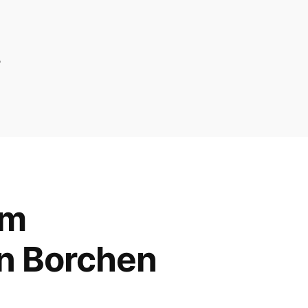
.
Am
in Borchen