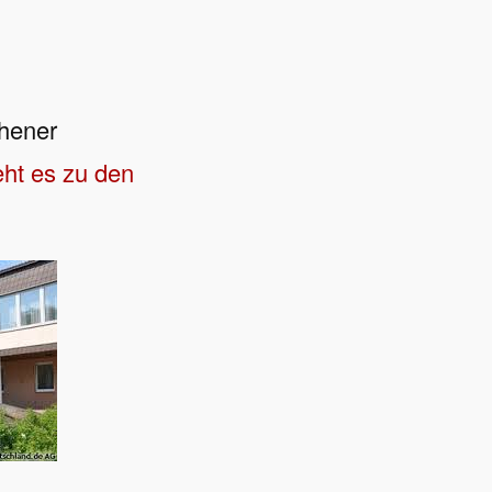
hener
eht es zu den