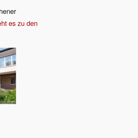
hener
eht es zu den