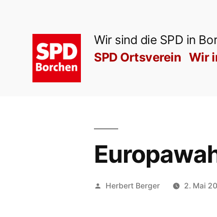
Zum
Inhalt
Wir sind die SPD in Bo
springen
SPD Ortsverein
Wir 
Europawahl 
Veröffentlicht
Herbert Berger
2. Mai 2
von